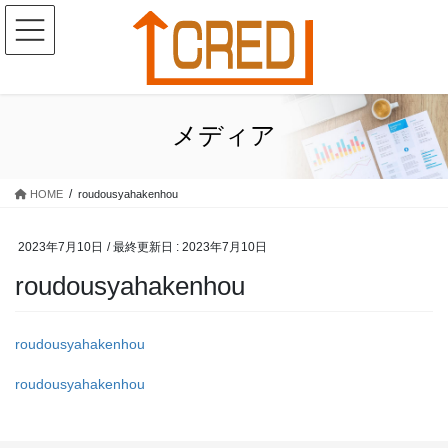
コ
ナ
ン
ビ
テ
ゲ
ン
ー
ツ
シ
に
ョ
メディア
移
ン
動
に
移
HOME
roudousyahakenhou
動
2023年7月10日
/ 最終更新日 :
2023年7月10日
roudousyahakenhou
roudousyahakenhou
roudousyahakenhou